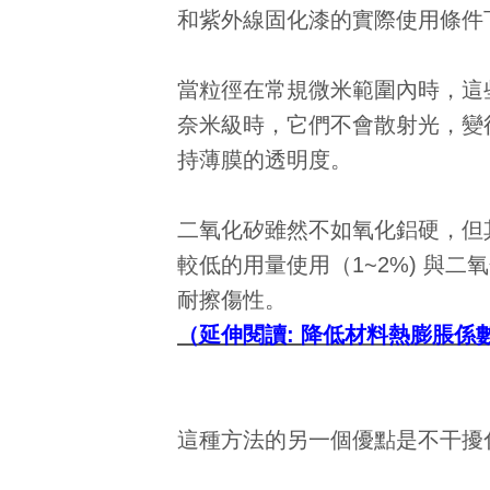
和紫外線固化漆的實際使用條件
當粒徑在常規微米範圍內時，這些
奈米級時，它們不會散射光，變
持薄膜的透明度。
二氧化矽雖然不如氧化鋁硬，但
較低的用量使用（1~2%) 與
耐擦傷性。
（延伸閱讀:
降低材料熱膨脹係數(
這種方法的另一個優點是不干擾化