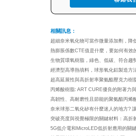
相關訊息：
超細奈米氧化物可當作微量添加劑，降低
生物質環氧樹脂，綠色、低碳、符合趨勢
經濟型高導熱填料，球形氧化鋁製造方法
超高延展性與高折射率聚氨酯壓克力樹脂介紹 ~
丙烯酸樹脂: ART CURE優良的附著力
奈米球形二氧化矽有什麼迷人的地方? 讓它成
突破亮度與視覺極限的關鍵材料：高折
5G低介電和MicroLED低折射應用的關