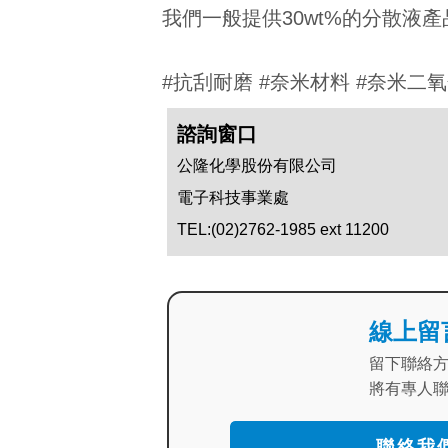
我們一般提供30wt%的分散
#抗刮耐磨 #奈米材料 #奈米二
諮詢窗口
公隆化學股份有限公司
電子科技事業處
TEL:(02)2762-1985 ext 11200
線上留
留下聯絡
將有專人
聯絡我