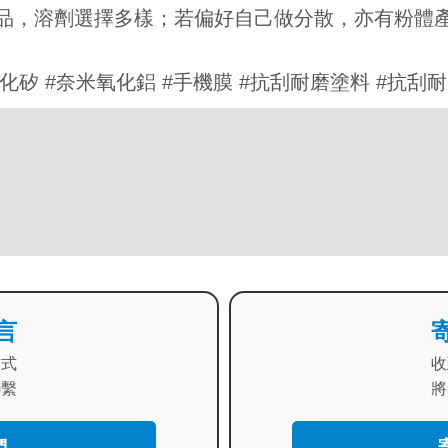
液產品，溶劑選擇多樣；若偏好自己做分散，亦有粉體
氧化矽 #奈米氧化鋁 #手機膜 #抗刮耐磨塗料 #抗刮
言
方式
收
聯繫
將
們