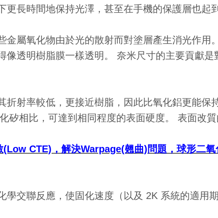
下更長時間地保持光澤，甚至在手機的保護層也起
金屬氧化物由於光的散射而對塗層產生消光作用。 當
得像透明樹脂膜一樣透明。 奈米尺寸的主要貢獻是
其折射率較低，更接近樹脂，因此比氧化鋁更能保持
二氧化矽相比，可達到相同程度的表面硬度。 表面改
Low CTE)，解決Warpage(翹曲)問題，球形二
學交聯反應，使固化速度（以及 2K 系統的適用