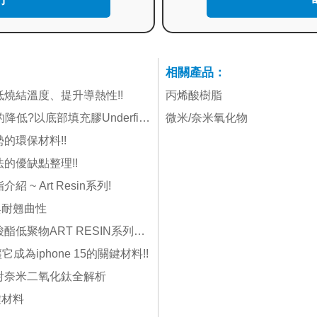
相關產品：
燒結溫度、提升導熱性!!
丙烯酸樹脂
熱膨脹係數CTE值是什麼，要如何有效的降低?以底部填充膠Underfill為例
微米/奈米氧化物
的環保材料!!
的優缺點整理!!
 Art Resin系列!
與耐翹曲性
高韌性、高耐磨性且節能的聚氨酯丙烯酸酯低聚物ART RESIN系列介紹!!
為iphone 15的關鍵材料!!
射奈米二氧化鈦全解析
鍵材料