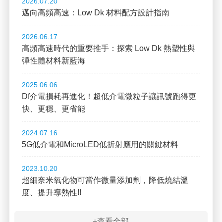
2026.07.20
邁向高頻高速：Low Dk 材料配方設計指南
2026.06.17
高頻高速時代的重要推手：探索 Low Dk 熱塑性與
彈性體材料新藍海
2025.06.06
Df介電損耗再進化！超低介電微粒子讓訊號跑得更
快、更穩、更省能
2024.07.16
5G低介電和MicroLED低折射應用的關鍵材料
2023.10.20
超細奈米氧化物可當作微量添加劑，降低燒結溫
度、提升導熱性!!
+查看全部